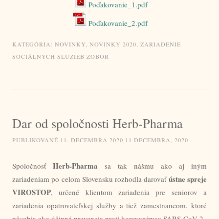
Poďakovanie_1.pdf
Poďakovanie_2.pdf
KATEGÓRIA:
NOVINKY
,
NOVINKY 2020
,
ZARIADENIE
SOCIÁLNYCH SLUŽIEB ZOBOR
Dar od spoločnosti Herb-Pharma
PUBLIKOVANÉ
11. DECEMBRA 2020
11 DECEMBRA, 2020
Herb-Pharma
Spoločnosť
sa tak nášmu ako aj iným
ústne spreje
zariadeniam po celom Slovensku rozhodla darovať
VIROSTOP
, určené klientom zariadenia pre seniorov a
zariadenia opatrovateľskej služby a tiež zamestnancom, ktoré
pôsobia ako účinná prevencia proti korovanírusu SARS-CoV-2.