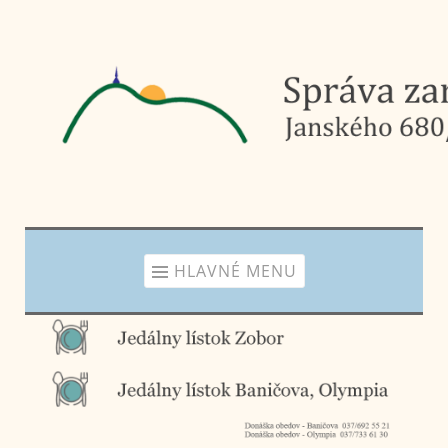
Prejsť
na
obsah
HLAVNÉ MENU