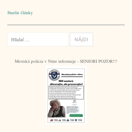
Navigácia
Staršie články
v
článkoch
Hľadať:
Mestská polícia v Nitre informuje - SENIORI POZOR!!!