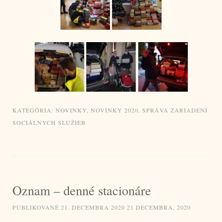
KATEGÓRIA:
NOVINKY
,
NOVINKY 2020
,
SPRÁVA ZARIADENÍ
SOCIÁLNYCH SLUŽIEB
Oznam – denné stacionáre
PUBLIKOVANÉ
21. DECEMBRA 2020
21 DECEMBRA, 2020