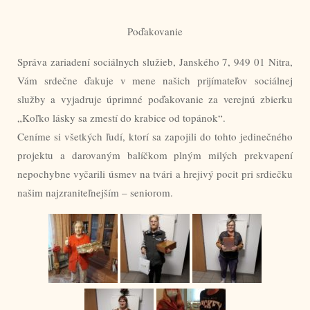
Poďakovanie
Správa zariadení sociálnych služieb, Janského 7, 949 01 Nitra,
Vám srdečne ďakuje v mene našich prijímateľov sociálnej
služby a vyjadruje úprimné poďakovanie za verejnú zbierku
„Koľko lásky sa zmestí do krabice od topánok“.
Ceníme si všetkých ľudí, ktorí sa zapojili do tohto jedinečného
projektu a darovaným balíčkom plným milých prekvapení
nepochybne vyčarili úsmev na tvári a hrejivý pocit pri srdiečku
našim najzraniteľnejším – seniorom.