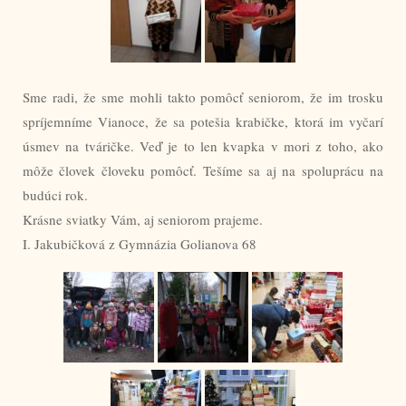
Sme radi, že sme mohli takto pomôcť seniorom, že im trosku
spríjemníme Vianoce, že sa potešia krabičke, ktorá im vyčarí
úsmev na tváričke. Veď je to len kvapka v mori z toho, ako
môže človek človeku pomôcť. Tešíme sa aj na spoluprácu na
budúci rok.
Krásne sviatky Vám, aj seniorom prajeme.
I. Jakubičková z Gymnázia Golianova 68