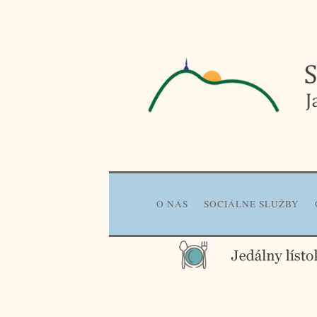
Prejsť
na
obsah
O NÁS
SOCIÁLNE SLUŽBY