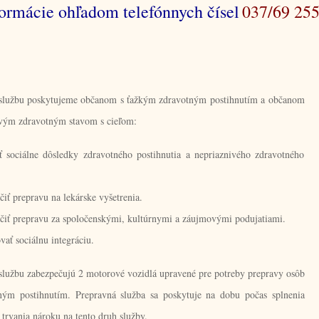
ormácie ohľadom telefónnych čísel
037/69 255
službu poskytujeme občanom s ťažkým zdravotným postihnutím a občanom
ivým zdravotným stavom s cieľom:
ť sociálne dôsledky zdravotného postihnutia a nepriaznivého zdravotného
iť prepravu na lekárske vyšetrenia.
čiť prepravu za spoločenskými, kultúrnymi a záujmovými podujatiami.
ať sociálnu integráciu.
službu zabezpečujú 2 motorové vozidlá upravené pre potreby prepravy osôb
ným postihnutím. Prepravná služba sa poskytuje na dobu počas splnenia
trvania nároku na tento druh služby.