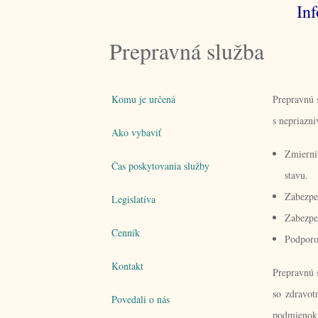
Inf
Prepravná služba
Komu je určená
.
Prepravnú 
s nepriazn
Ako vybaviť
Zmierni
Čas poskytovania služby
stavu.
Zabezpeč
Legislatíva
Zabezpe
Cenník
Podporov
Kontakt
Prepravnú 
so zdravot
Povedali o nás
podmienok 