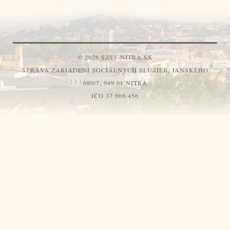
© 2026 SZSS-NITRA.SK
SPRÁVA ZARIADENÍ SOCIÁLNYCH SLUŽIEB, JANSKÉHO
680/7, 949 01 NITRA
IČO 37 966 456