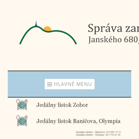
Prejsť
na
obsah
HLAVNÉ MENU