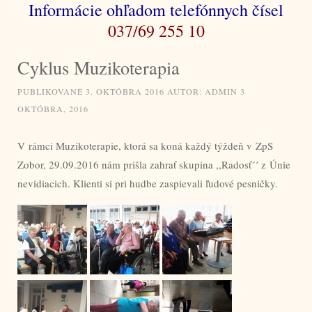
Informácie ohľadom telefónnych čísel
037/69 255 10
Cyklus Muzikoterapia
PUBLIKOVANÉ
3. OKTÓBRA 2016
AUTOR:
ADMIN
3
OKTÓBRA, 2016
V rámci Muzikoterapie, ktorá sa koná každý týždeň v ZpS
Zobor, 29.09.2016 nám prišla zahrať skupina ,,Radosť´´ z Únie
nevidiacich. Klienti si pri hudbe zaspievali ľudové pesničky.