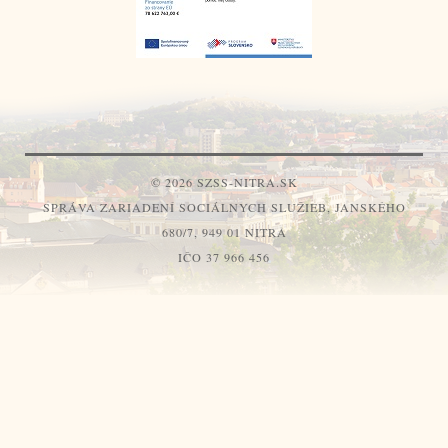
© 2026 SZSS-NITRA.SK
SPRÁVA ZARIADENÍ SOCIÁLNYCH SLUŽIEB, JANSKÉHO
680/7, 949 01 NITRA
IČO 37 966 456