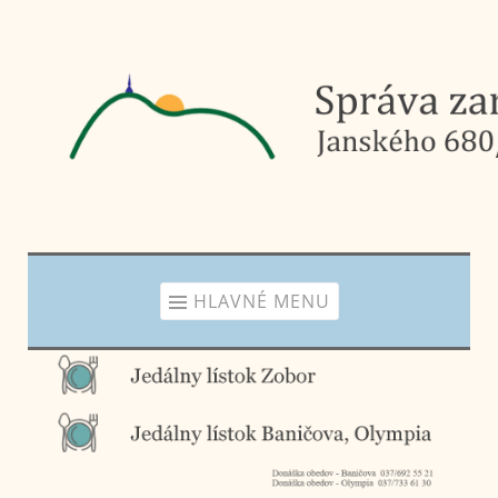
Prejsť
na
obsah
HLAVNÉ MENU