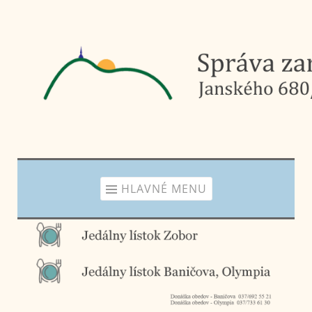
Prejsť
na
obsah
HLAVNÉ MENU