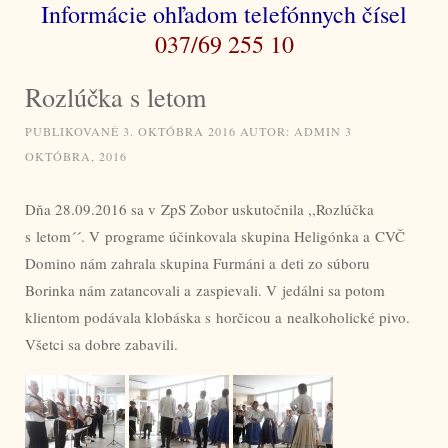
Informácie ohľadom telefónnych čísel
037/69 255 10
Rozlúčka s letom
PUBLIKOVANÉ
3. OKTÓBRA 2016
AUTOR:
ADMIN
3
OKTÓBRA, 2016
Dňa 28.09.2016 sa v ZpS Zobor uskutočnila ,,Rozlúčka
s letom´´. V programe účinkovala skupina Heligónka a CVČ
Domino nám zahrala skupina Furmáni a deti zo súboru
Borinka nám zatancovali a zaspievali. V jedálni sa potom
klientom podávala klobáska s horčicou a nealkoholické pivo.
Všetci sa dobre zabavili.