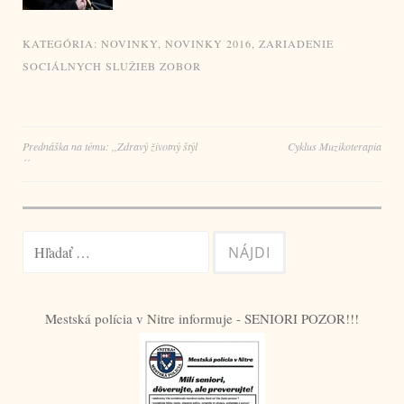
KATEGÓRIA:
NOVINKY
,
NOVINKY 2016
,
ZARIADENIE
SOCIÁLNYCH SLUŽIEB ZOBOR
Navigácia
Prednáška na tému: ,,Zdravý životný štýl
Cyklus Muzikoterapia
´´
v
článku
Hľadať:
Mestská polícia v Nitre informuje - SENIORI POZOR!!!