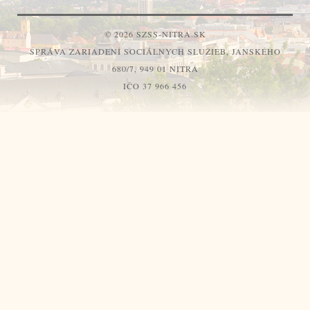
© 2026 SZSS-NITRA.SK
SPRÁVA ZARIADENÍ SOCIÁLNYCH SLUŽIEB, JANSKÉHO
680/7, 949 01 NITRA
IČO 37 966 456