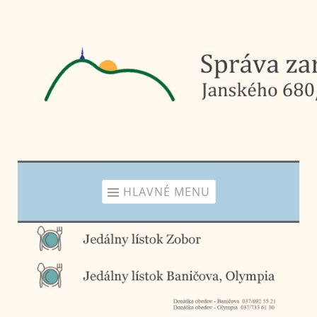
Prejsť
na
obsah
HLAVNÉ MENU