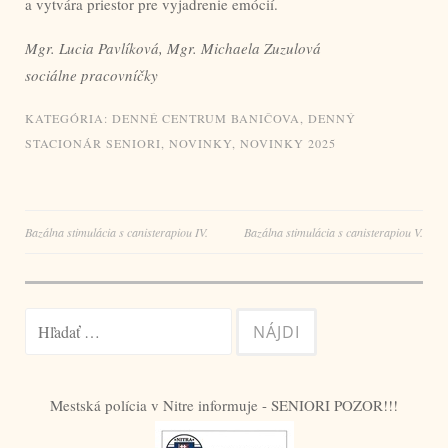
a vytvára priestor pre vyjadrenie emócií.
Mgr. Lucia Pavlíková, Mgr. Michaela Zuzulová
sociálne pracovníčky
KATEGÓRIA:
DENNÉ CENTRUM BANIČOVA
,
DENNÝ
STACIONÁR SENIORI
,
NOVINKY
,
NOVINKY 2025
Navigácia
Bazálna stimulácia s canisterapiou IV.
Bazálna stimulácia s canisterapiou V.
v
článku
Hľadať:
Mestská polícia v Nitre informuje - SENIORI POZOR!!!