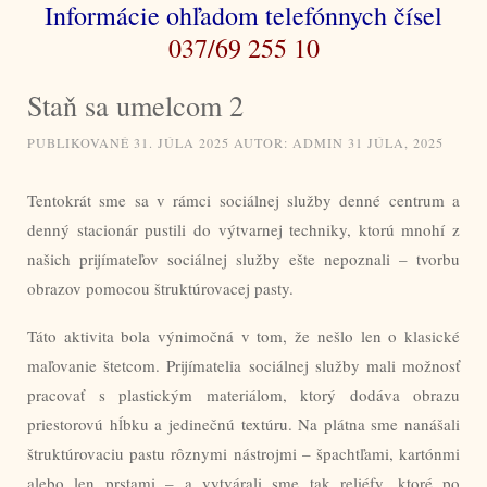
Informácie ohľadom telefónnych čísel
037/69 255 10
Staň sa umelcom 2
PUBLIKOVANÉ
31. JÚLA 2025
AUTOR:
ADMIN
31 JÚLA, 2025
Tentokrát sme sa v rámci sociálnej služby denné centrum a
denný stacionár pustili do výtvarnej techniky, ktorú mnohí z
našich prijímateľov sociálnej služby ešte nepoznali – tvorbu
obrazov pomocou štruktúrovacej pasty.
Táto aktivita bola výnimočná v tom, že nešlo len o klasické
maľovanie štetcom. Prijímatelia sociálnej služby mali možnosť
pracovať s plastickým materiálom, ktorý dodáva obrazu
priestorovú hĺbku a jedinečnú textúru. Na plátna sme nanášali
štruktúrovaciu pastu rôznymi nástrojmi – špachtľami, kartónmi
alebo len prstami – a vytvárali sme tak reliéfy, ktoré po