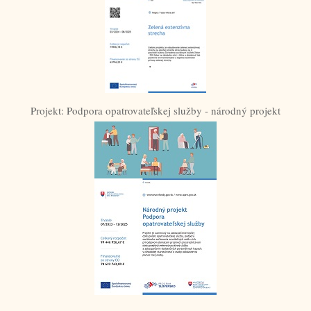
Projekt: Podpora opatrovateľskej služby - národný projekt