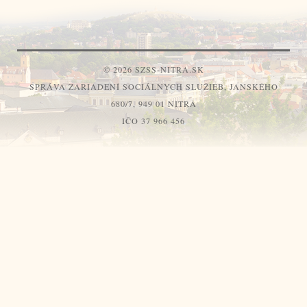
© 2026 SZSS-NITRA.SK
SPRÁVA ZARIADENÍ SOCIÁLNYCH SLUŽIEB, JANSKÉHO
680/7, 949 01 NITRA
IČO 37 966 456