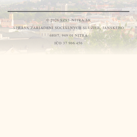
© 2026 SZSS-NITRA.SK
SPRÁVA ZARIADENÍ SOCIÁLNYCH SLUŽIEB, JANSKÉHO
680/7, 949 01 NITRA
IČO 37 966 456