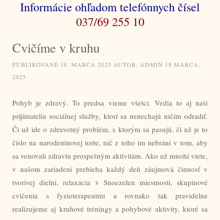
Informácie ohľadom telefónnych čísel
037/69 255 10
Cvičíme v kruhu
PUBLIKOVANÉ
18. MARCA 2025
AUTOR:
ADMIN
18 MARCA,
2025
Pohyb je zdravý. To predsa vieme všetci. Vedia to aj naši
prijímatelia sociálnej služby, ktorí sa nenechajú ničím odradiť.
Či už ide o zdravotný problém, s ktorým sa pasujú, či už je to
číslo na narodeninovej torte, nič z toho im nebráni v tom, aby
sa venovali zdraviu prospešným aktivitám. Ako už mnohí viete,
v našom zariadení prebieha každý deň záujmová činnosť v
tvorivej dielni, relaxácia v Snoezelen miestnosti, skupinové
cvičenia s fyzioterapeutmi a rovnako tak pravidelne
realizujeme aj kruhové tréningy a pohybové aktivity, ktoré sa