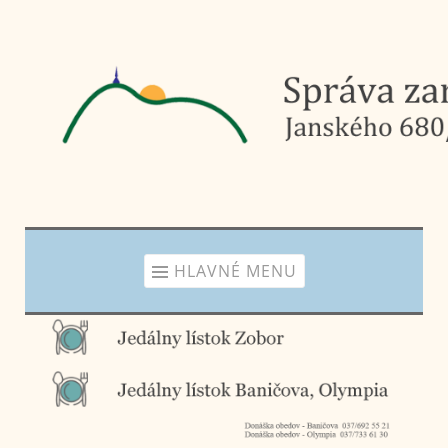
Prejsť
na
obsah
HLAVNÉ MENU