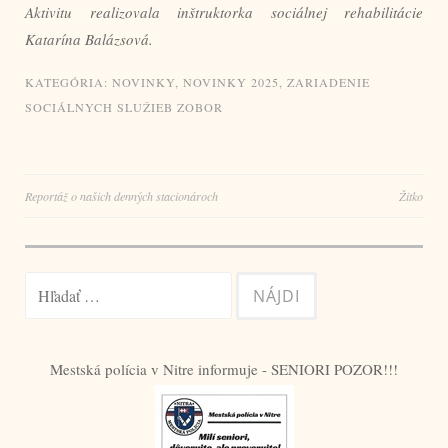
Aktivitu realizovala inštruktorka sociálnej rehabilitácie
Katarína Balázsová.
KATEGÓRIA:
NOVINKY
,
NOVINKY 2025
,
ZARIADENIE
SOCIÁLNYCH SLUŽIEB ZOBOR
Navigácia
Reportáž o našich denných stacionároch
Žitko
v
článku
Hľadať:
Mestská polícia v Nitre informuje - SENIORI POZOR!!!