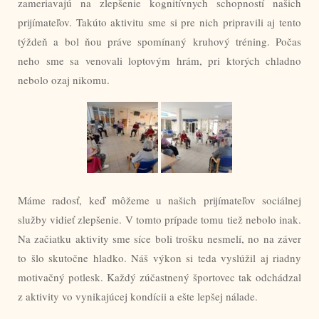
zameriavajú na zlepšenie kognitívnych schopností našich
prijímateľov. Takúto aktivitu sme si pre nich pripravili aj tento
týždeň a bol ňou práve spomínaný kruhový tréning. Počas
neho sme sa venovali loptovým hrám, pri ktorých chladno
nebolo ozaj nikomu.
Máme radosť, keď môžeme u našich prijímateľov sociálnej
služby vidieť zlepšenie. V tomto prípade tomu tiež nebolo inak.
Na začiatku aktivity sme síce boli trošku nesmelí, no na záver
to šlo skutočne hladko. Náš výkon si teda vyslúžil aj riadny
motivačný potlesk. Každý zúčastnený športovec tak odchádzal
z aktivity vo vynikajúcej kondícii a ešte lepšej nálade.