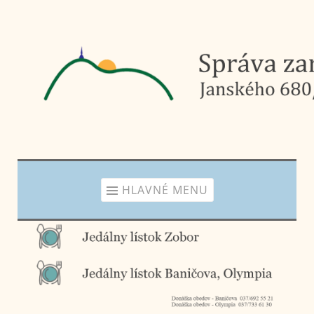
Prejsť
na
obsah
HLAVNÉ MENU