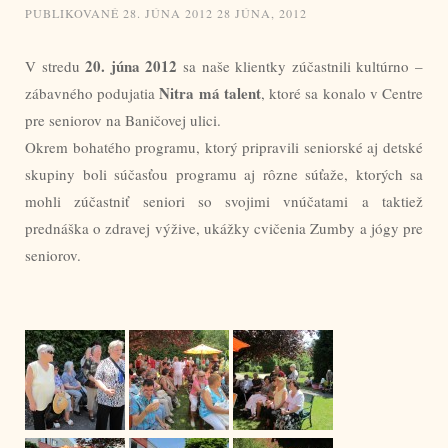
PUBLIKOVANÉ
28. JÚNA 2012
28 JÚNA, 2012
20. júna 2012
V stredu
sa naše klientky zúčastnili kultúrno –
Nitra má talent
zábavného podujatia
, ktoré sa konalo v Centre
pre seniorov na Baničovej ulici.
Okrem bohatého programu, ktorý pripravili seniorské aj detské
skupiny boli súčasťou programu aj rôzne súťaže, ktorých sa
mohli zúčastniť seniori so svojimi vnúčatami a taktiež
prednáška o zdravej výžive, ukážky cvičenia Zumby a jógy pre
seniorov.