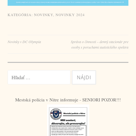
KATEGÓRIA:
NOVINKY
,
NOVINKY 2024
Navigácia
Novinky v DC Olympia
Správa o činnosti – denný stacionár pre
osoby s poruchami autistického spektra
v
článku
Hľadať:
Mestská polícia v Nitre informuje - SENIORI POZOR!!!