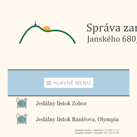
Prejsť
na
obsah
HLAVNÉ MENU