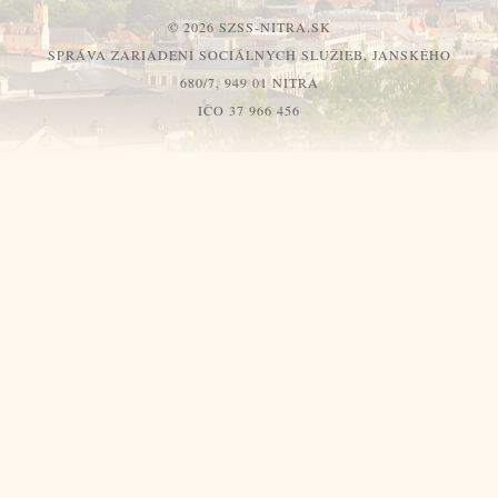
© 2026 SZSS-NITRA.SK
SPRÁVA ZARIADENÍ SOCIÁLNYCH SLUŽIEB, JANSKÉHO
680/7, 949 01 NITRA
IČO 37 966 456