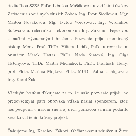
riaditeľkou SZSS PhDr. Libušou Mušákovou a vedúcimi úsekov
Zariadenia sociálnych služieb Zobor- Ing. Evou Siedlovou, Mgr.
Martou Novákovou, Mgr. Ivetou Vörösovou, Ing. Veronikou
Súľovcovou, referentkou- ekonómkou Ing. Zuzanou Fejesovou
a našimi významnými hosťami. Pozvanie prijal spomínaný
biskup Mons. Prof. ThDr. Viliam Judák, PhD. a rovnako aj
primátor Marek Hattas, PhDr. Naďa Šimová, Ing. Oľga
Hetényiová, ThDr. Martin Michalíček, PhD., František Hollý,
prof. PhDr. Martina Mojtová, PhD., MUDr. Adriana Filipová a
Ing. Karol Žák.
Všetkým hosťom ďakujeme za to, že naše pozvanie prijali, no
predovšetkým patrí obrovská vďaka našim sponzorom, ktorí
nás podporili v našom sne a aj s ich pomocou sa nám podarilo
zrealizovať tento krásny projekt.
Ďakujeme Ing. Karolovi Žákovi, Občianskemu združeniu Život