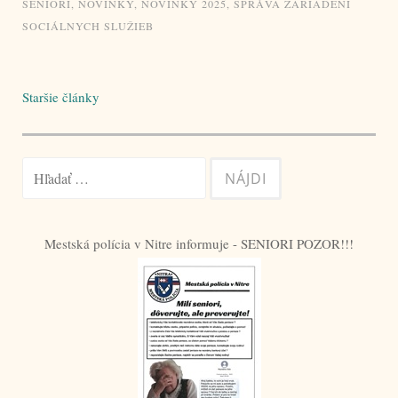
SENIORI
,
NOVINKY
,
NOVINKY 2025
,
SPRÁVA ZARIADENÍ
SOCIÁLNYCH SLUŽIEB
Navigácia
Staršie články
v
článkoch
Hľadať:
Mestská polícia v Nitre informuje - SENIORI POZOR!!!