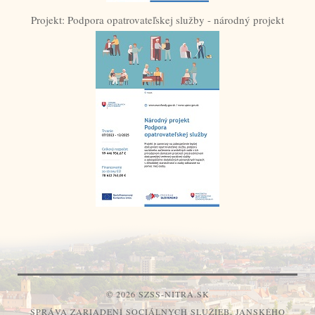
Projekt: Podpora opatrovateľskej služby - národný projekt
© 2026 SZSS-NITRA.SK
SPRÁVA ZARIADENÍ SOCIÁLNYCH SLUŽIEB, JANSKÉHO