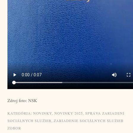
Zdroj foto: NSK
KATEGÓRIA:
NOVINKY
,
NOVINKY 2025
,
SPRÁVA ZARIADENÍ
SOCIÁLNYCH SLUŽIEB
,
ZARIADENIE SOCIÁLNYCH SLUŽIEB
ZOBOR