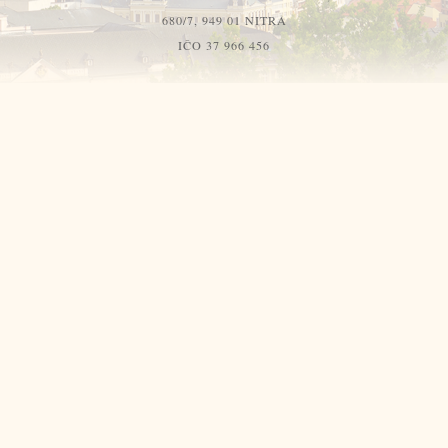
680/7, 949 01 NITRA
IČO 37 966 456