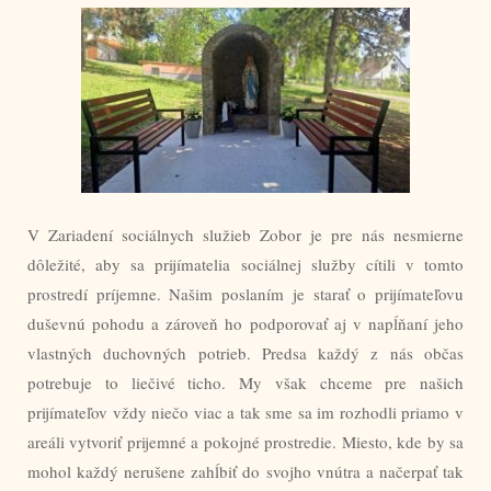
V Zariadení sociálnych služieb Zobor je pre nás nesmierne
dôležité, aby sa prijímatelia sociálnej služby cítili v tomto
prostredí príjemne. Našim poslaním je starať o prijímateľovu
duševnú pohodu a zároveň ho podporovať aj v napĺňaní jeho
vlastných duchovných potrieb. Predsa každý z nás občas
potrebuje to liečivé ticho. My však chceme pre našich
prijímateľov vždy niečo viac a tak sme sa im rozhodli priamo v
areáli vytvoriť prijemné a pokojné prostredie. Miesto, kde by sa
mohol každý nerušene zahĺbiť do svojho vnútra a načerpať tak