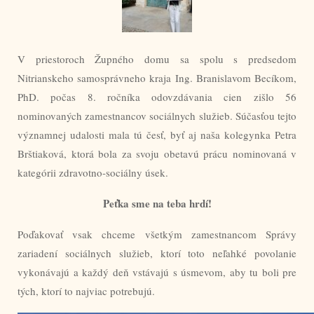
V priestoroch Župného domu sa spolu s predsedom
Nitrianskeho samosprávneho kraja Ing. Branislavom Becíkom,
PhD. počas 8. ročníka odovzdávania cien zišlo 56
nominovaných zamestnancov sociálnych služieb. Súčasťou tejto
významnej udalosti mala tú česť, byť aj naša kolegynka Petra
Brštiaková, ktorá bola za svoju obetavú prácu nominovaná v
kategórii zdravotno-sociálny úsek.
Peťka sme na teba hrdí!
Poďakovať vsak chceme všetkým zamestnancom Správy
zariadení sociálnych služieb, ktorí toto neľahké povolanie
vykonávajú a každý deň vstávajú s úsmevom, aby tu boli pre
tých, ktorí to najviac potrebujú.