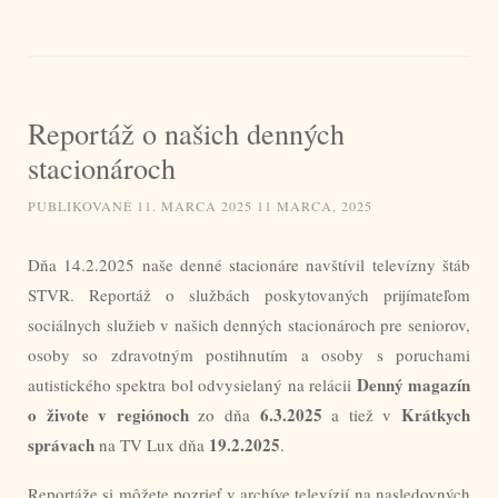
Reportáž o našich denných
stacionároch
PUBLIKOVANÉ
11. MARCA 2025
11 MARCA, 2025
Dňa 14.2.2025 naše denné stacionáre navštívil televízny štáb
STVR. Reportáž o službách poskytovaných prijímateľom
sociálnych služieb v našich denných stacionároch pre seniorov,
osoby so zdravotným postihnutím a osoby s poruchami
Denný magazín
autistického spektra bol odvysielaný na relácii
o živote v regiónoch
6.3.2025
Krátkych
zo dňa
a tiež v
správach
19.2.2025
na TV Lux dňa
.
Reportáže si môžete pozrieť v archíve televízií na nasledovných