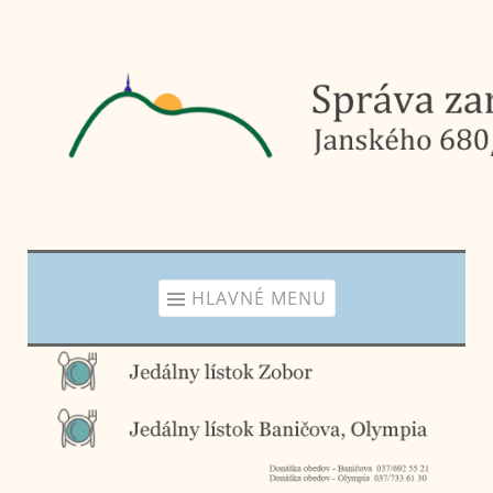
Prejsť
na
obsah
HLAVNÉ MENU