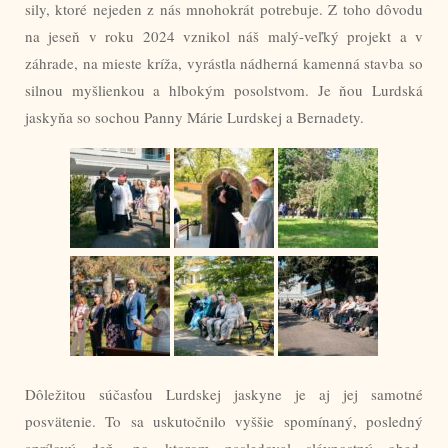
sily, ktoré nejeden z nás mnohokrát potrebuje. Z toho dôvodu
na jeseň v roku 2024 vznikol náš malý-veľký projekt a v
záhrade, na mieste kríža, vyrástla nádherná kamenná stavba so
silnou myšlienkou a hlbokým posolstvom. Je ňou Lurdská
jaskyňa so sochou Panny Márie Lurdskej a Bernadety.
Dôležitou súčasťou Lurdskej jaskyne je aj jej samotné
posvätenie. To sa uskutočnilo vyššie spomínaný, posledný
aprílový deň, po ktorom nasledoval slávnostný obed.