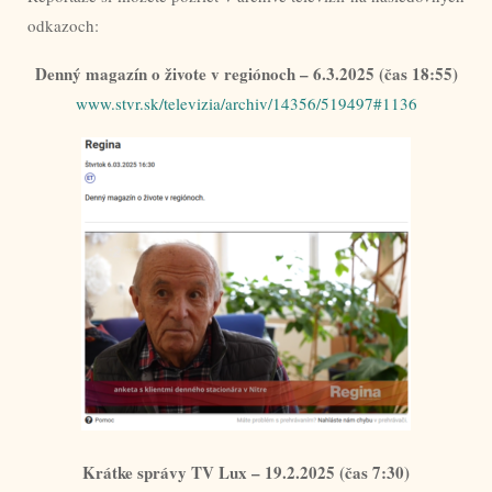
odkazoch:
Denný magazín o živote v regiónoch – 6.3.2025 (čas 18:55)
www.stvr.sk/televizia/archiv/14356/519497#1136
Krátke správy TV Lux – 19.2.2025 (čas 7:30)