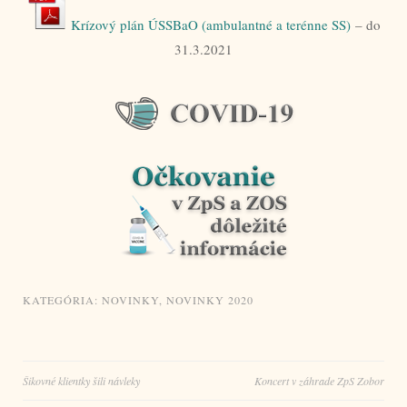
Krízový plán ÚSSBaO (ambulantné a terénne SS)
– do
31.3.2021
KATEGÓRIA:
NOVINKY
,
NOVINKY 2020
Navigácia
Šikovné klientky šili návleky
Koncert v záhrade ZpS Zobor