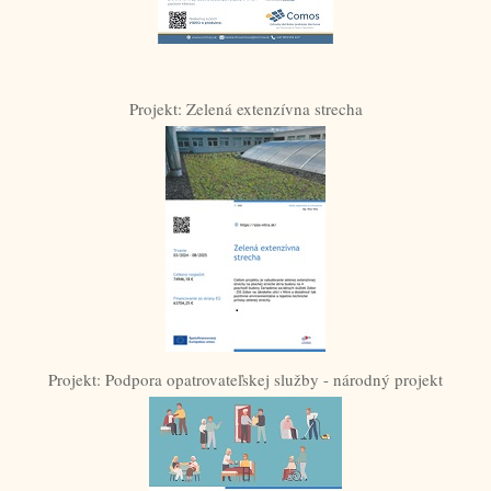
Projekt: Zelená extenzívna strecha
Projekt: Podpora opatrovateľskej služby - národný projekt