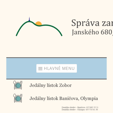
Prejsť
na
obsah
HLAVNÉ MENU