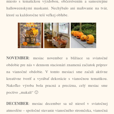
miesto s tematickou výzdobou, občerstvením a samozrejme
halloweenskymi maskami. Nechýbalo ani maľovanie na tvár,
ktoré sa každoročne teší veľkej obľube.
NOVEMBER
: mesiac november a blížiace sa sviatočné
obdobie pre nás v dennom stacionári znamená začiatok príprav
na vianočné obdobie. V tomto mesiaci sme začali aktívne
kreatívne tvoriť a vyrábať dekorácie s vianočnou tematikou.
Nakoľko výroba bola pracná a precízna, celý mesiac sme
poctivo „makali“ 🙂
DECEMBER
: mesiac december sa už niesol v sviatočnej
atmosfére – spoločné stavanie vianočného stromčeka, vianočná