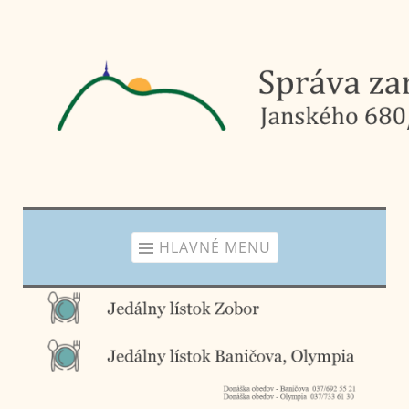
Prejsť
na
obsah
HLAVNÉ MENU