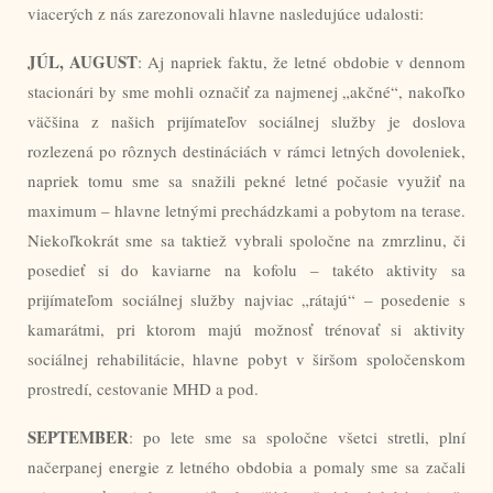
viacerých z nás zarezonovali hlavne nasledujúce udalosti:
JÚL, AUGUST
: Aj napriek faktu, že letné obdobie v dennom
stacionári by sme mohli označiť za najmenej „akčné“, nakoľko
väčšina z našich prijímateľov sociálnej služby je doslova
rozlezená po rôznych destináciách v rámci letných dovoleniek,
napriek tomu sme sa snažili pekné letné počasie využiť na
maximum – hlavne letnými prechádzkami a pobytom na terase.
Niekoľkokrát sme sa taktiež vybrali spoločne na zmrzlinu, či
posedieť si do kaviarne na kofolu – takéto aktivity sa
prijímateľom sociálnej služby najviac „rátajú“ – posedenie s
kamarátmi, pri ktorom majú možnosť trénovať si aktivity
sociálnej rehabilitácie, hlavne pobyt v širšom spoločenskom
prostredí, cestovanie MHD a pod.
SEPTEMBER
: po lete sme sa spoločne všetci stretli, plní
načerpanej energie z letného obdobia a pomaly sme sa začali