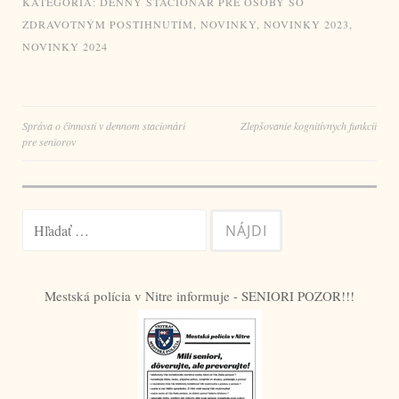
KATEGÓRIA:
DENNÝ STACIONÁR PRE OSOBY SO
ZDRAVOTNÝM POSTIHNUTÍM
,
NOVINKY
,
NOVINKY 2023
,
NOVINKY 2024
Navigácia
Správa o činnosti v dennom stacionári
Zlepšovanie kognitívnych funkcií
pre seniorov
v
článku
Hľadať:
Mestská polícia v Nitre informuje - SENIORI POZOR!!!