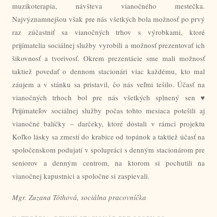
muzikoterapia, návšteva vianočného mestečka.
Najvýznamnejšou však pre nás všetkých bola možnosť po prvý
raz zúčastniť sa vianočných trhov s výrobkami, ktoré
prijímatelia sociálnej služby vyrobili a možnosť prezentovať ich
šikovnosť a tvorivosť. Okrem prezentácie sme mali možnosť
taktiež povedať o dennom stacionári viac každému, kto mal
záujem a v stánku sa pristavil, čo nás veľmi tešilo. Účasť na
vianočných trhoch bol pre nás všetkých splnený sen ♥
Prijímateľov sociálnej služby počas tohto mesiaca potešili aj
vianočné balíčky – darčeky, ktoré dostali v rámci projektu
Koľko lásky sa zmestí do krabice od topánok a taktiež účasť na
spoločenskom podujatí v spolupráci s denným stacionárom pre
seniorov a denným centrom, na ktorom si pochutili na
vianočnej kapustnici a spoločne si zaspievali.
Mgr. Zuzana Tóthová, sociálna pracovníčka