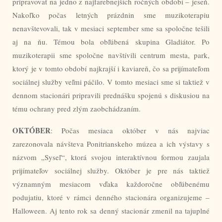
pripravovať na jedno z najfarebnejších ročných období – jeseň.
Nakoľko počas letných prázdnin sme muzikoterapiu
nenavštevovali, tak v mesiaci september sme sa spoločne tešili
aj na ňu. Témou bola obľúbená skupina Gladiátor. Po
muzikoterapii sme spoločne navštívili centrum mesta, park,
ktorý je v tomto období najkrajší i kaviareň, čo sa prijímateľom
sociálnej služby veľmi páčilo. V tomto mesiaci sme si taktiež v
dennom stacionári pripravili prednášku spojenú s diskusiou na
tému ochrany pred zlým zaobchádzaním.
OKTÓBER
: Počas mesiaca október v nás najviac
zarezonovala návšteva Ponitrianskeho múzea a ich výstavy s
názvom „Syseľ“, ktorá svojou interaktívnou formou zaujala
prijímateľov sociálnej služby. Október je pre nás taktiež
významným mesiacom vďaka každoročne obľúbenému
podujatiu, ktoré v rámci denného stacionára organizujeme –
Halloween. Aj tento rok sa denný stacionár zmenil na tajuplné