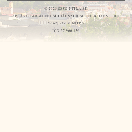
© 2026 SZSS-NITRA.SK
SPRÁVA ZARIADENÍ SOCIÁLNYCH SLUŽIEB, JANSKÉHO
680/7, 949 01 NITRA
IČO 37 966 456