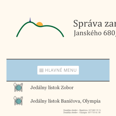
Prejsť
na
obsah
HLAVNÉ MENU