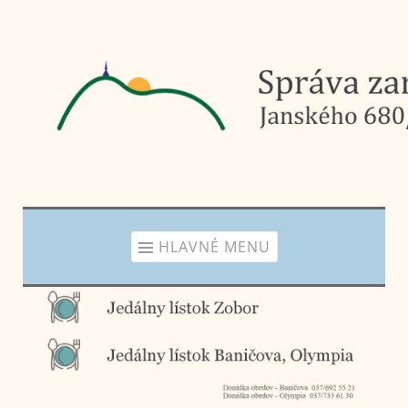
Prejsť
na
obsah
HLAVNÉ MENU