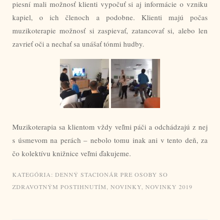
piesní mali možnosť klienti vypočuť si aj informácie o vzniku
kapiel, o ich členoch a podobne. Klienti majú počas
muzikoterapie možnosť si zaspievať, zatancovať si, alebo len
zavrieť oči a nechať sa unášať tónmi hudby.
Muzikoterapia sa klientom vždy veľmi páči a odchádzajú z nej
s úsmevom na perách – nebolo tomu inak ani v tento deň, za
čo kolektívu knižnice veľmi ďakujeme.
KATEGÓRIA:
DENNÝ STACIONÁR PRE OSOBY SO
ZDRAVOTNÝM POSTIHNUTÍM
,
NOVINKY
,
NOVINKY 2019