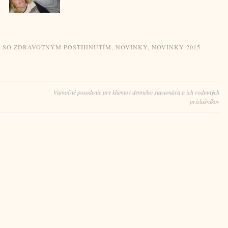
Y SO ZDRAVOTNÝM POSTIHNUTÍM
,
NOVINKY
,
NOVINKY 2015
Vianočné posedenie pre klientov denného stacionára a ich rodinných
príslušníkov