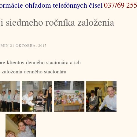
ormácie ohľadom telefónnych čísel
037/69 255
sti siedmeho ročníka založenia
DMIN
21 OKTÓBRA, 2015
re klientov denného stacionára a ich
a založenia denného stacionára.