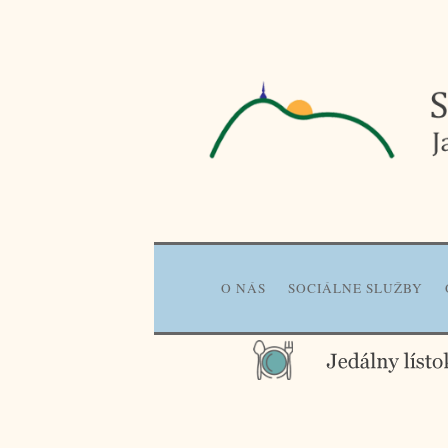
Prejsť
na
obsah
O NÁS
SOCIÁLNE SLUŽBY