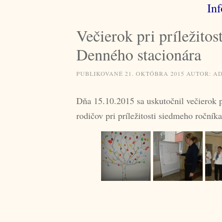
Inf
Večierok pri príležito
Denného stacionára
PUBLIKOVANÉ
21. OKTÓBRA 2015
AUTOR:
A
Dňa 15.10.2015 sa uskutočnil večierok p
rodičov pri príležitosti siedmeho ročník