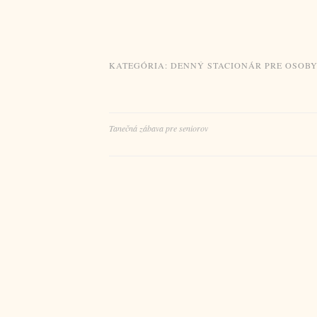
KATEGÓRIA:
DENNÝ STACIONÁR PRE OSOB
Navigácia
Tanečná zábava pre seniorov
v
článku