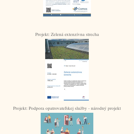
Projekt: Zelená extenzívna strecha
Projekt: Podpora opatrovateľskej služby - národný projekt