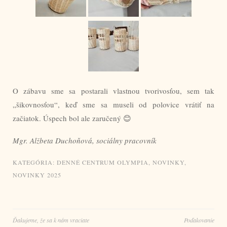
O zábavu sme sa postarali vlastnou tvorivosťou, sem tak
„šikovnosťou“, keď sme sa museli od polovice vrátiť na
začiatok. Úspech bol ale zaručený 😊
Mgr. Alžbeta Duchoňová, sociálny pracovník
KATEGÓRIA:
DENNÉ CENTRUM OLYMPIA
,
NOVINKY
,
NOVINKY 2025
Navigácia
Ďakujeme, že sa k nám vraciate
Poďakovanie