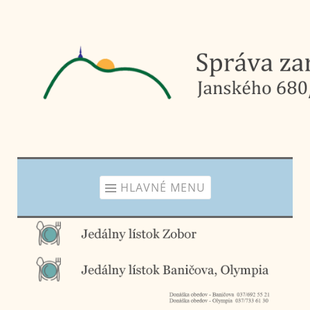
Prejsť
na
obsah
HLAVNÉ MENU